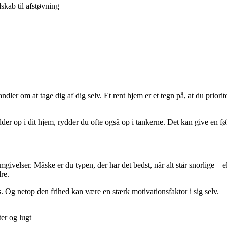
skab til afstøvning
ler om at tage dig af dig selv. Et rent hjem er et tegn på, at du priori
r op i dit hjem, rydder du ofte også op i tankerne. Det kan give en føl
givelser. Måske er du typen, der har det bedst, når alt står snorlige – el
re.
s. Og netop den frihed kan være en stærk motivationsfaktor i sig selv.
er og lugt