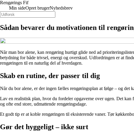
Rengørings Fif
Min side
Opret bruger
Nyhedsbrev
Sådan bevarer du motivationen til rengørin
Når man bor alene, kan rengøring hurtigt glide ned ad prioriteringslis
betydning for både trivsel, energi og overskud. Udfordringen er at find
rengøringen til en naturlig del af hverdagen.
Skab en rutine, der passer til dig
Når du bor alene, er der ingen fælles rengøringsplan at følge – og det ka
Lav en realistisk plan, hvor du fordeler opgaverne over ugen. Det kan f
og ofte end store, udmattende rengøringsdage.
Et godt tip er at koble rengøringen til eksisterende vaner. Tør køkkenbor
Gør det hyggeligt – ikke surt