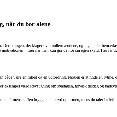
g, når du bor alene
ten. Der er ingen, der klager over nullermændene, og ingen, der bemærke
e motivationen – især når man kun gør det for sin egen skyld. Her får d
n både være en frihed og en udfordring. Nøglen er at finde en rytme, der 
or eksempel være støvsugning om søndagen, tøjvask tirsdag og badeværels
det af, mens kaffen brygger, eller ryd op i stuen, mens du taler i telefon