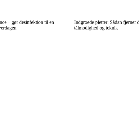
nce – gør desinfektion til en
Indgroede pletter: Sådan fjerne
hverdagen
tålmodighed og teknik