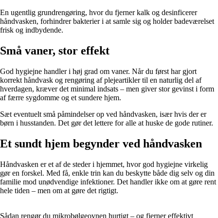
En ugentlig grundrengøring, hvor du fjerner kalk og desinficerer
håndvasken, forhindrer bakterier i at samle sig og holder badeværelset
frisk og indbydende.
Små vaner, stor effekt
God hygiejne handler i høj grad om vaner. Når du først har gjort
korrekt håndvask og rengøring af plejeartikler til en naturlig del af
hverdagen, kræver det minimal indsats – men giver stor gevinst i form
af færre sygdomme og et sundere hjem.
Sæt eventuelt små påmindelser op ved håndvasken, især hvis der er
børn i husstanden. Det gør det lettere for alle at huske de gode rutiner.
Et sundt hjem begynder ved håndvasken
Håndvasken er et af de steder i hjemmet, hvor god hygiejne virkelig
gør en forskel. Med få, enkle trin kan du beskytte både dig selv og din
familie mod unødvendige infektioner. Det handler ikke om at gøre rent
hele tiden – men om at gøre det rigtigt.
Sådan rengør du mikrobølgeovnen hurtigt – og fjerner effektivt