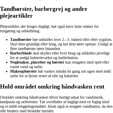
Tandbørster, barbergrej og andre
plejeartikler
Plejeartikler, der bruges dagligt, bør også have faste rutiner for
rengøring og udskiftning.
Tandbørster
bør udskiftes hver 2.–3. måned eller efter sygdom.
Skyl dem grundigt efter brug, og lad dem tørre oprejst. Undgå at
flere tandbørster rører hinanden.
Barberblade
skal skylles efter hver brug og udskiftes jævnligt
for at undgå bakterievækst og hudirritation.
Neglesakse, pincetter og børster
kan rengøres med sprit eller
varmt vand og sæbe.
Makeupbørster
bør vaskes mindst én gang om ugen med mild
sæbe for at fjerne rester af olie og bakterier.
Hold området omkring håndvasken rent
Området omkring håndvasken bliver hurtigt udsat for vandstænk,
tandpasta og sæberester. Tør overflader af dagligt med en fugtig klud
og et mildt rengøringsmiddel. Husk også at rengøre vandhanen, da den
ofte berøres med beskidte hænder.