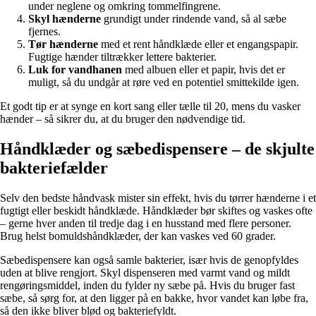
under neglene og omkring tommelfingrene.
Skyl hænderne
grundigt under rindende vand, så al sæbe
fjernes.
Tør hænderne
med et rent håndklæde eller et engangspapir.
Fugtige hænder tiltrækker lettere bakterier.
Luk for vandhanen
med albuen eller et papir, hvis det er
muligt, så du undgår at røre ved en potentiel smittekilde igen.
Et godt tip er at synge en kort sang eller tælle til 20, mens du vasker
hænder – så sikrer du, at du bruger den nødvendige tid.
Håndklæder og sæbedispensere – de skjulte
bakteriefælder
Selv den bedste håndvask mister sin effekt, hvis du tørrer hænderne i et
fugtigt eller beskidt håndklæde. Håndklæder bør skiftes og vaskes ofte
– gerne hver anden til tredje dag i en husstand med flere personer.
Brug helst bomuldshåndklæder, der kan vaskes ved 60 grader.
Sæbedispensere kan også samle bakterier, især hvis de genopfyldes
uden at blive rengjort. Skyl dispenseren med varmt vand og mildt
rengøringsmiddel, inden du fylder ny sæbe på. Hvis du bruger fast
sæbe, så sørg for, at den ligger på en bakke, hvor vandet kan løbe fra,
så den ikke bliver blød og bakteriefyldt.