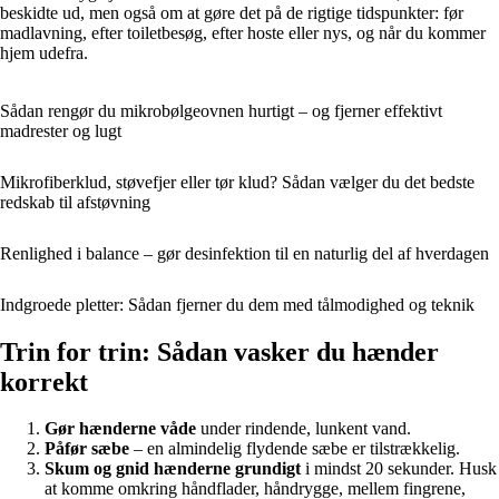
beskidte ud, men også om at gøre det på de rigtige tidspunkter: før
madlavning, efter toiletbesøg, efter hoste eller nys, og når du kommer
hjem udefra.
Sådan rengør du mikrobølgeovnen hurtigt – og fjerner effektivt
madrester og lugt
Mikrofiberklud, støvefjer eller tør klud? Sådan vælger du det bedste
redskab til afstøvning
Renlighed i balance – gør desinfektion til en naturlig del af hverdagen
Indgroede pletter: Sådan fjerner du dem med tålmodighed og teknik
Trin for trin: Sådan vasker du hænder
korrekt
Gør hænderne våde
under rindende, lunkent vand.
Påfør sæbe
– en almindelig flydende sæbe er tilstrækkelig.
Skum og gnid hænderne grundigt
i mindst 20 sekunder. Husk
at komme omkring håndflader, håndrygge, mellem fingrene,