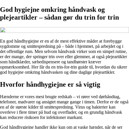
God hygiejne omkring håndvask og
plejeartikler – sådan gør du trin for trin
En god håndhygiejne er en af de mest effektive måder at forebygge
sygdomme og smittespredning på – både i hjemmet, på arbejdet og i
det offentlige rum. Men selvom håndvask virker som en simpel rutine,
er der mange, der springer trin over eller glemmer, at også plejeartikler
som håndklæder, sæbedispensere og tandbørster kræver
opmærksomhed. Her får du en trin-for-trin guide til, hvordan du sikrer
god hygiejne omkring håndvasken og dine daglige plejeartikler.
Hvorfor håndhygiejne er så vigtig
Hænderne er vores mest brugte redskab – vi rører ved dørhåndtag,
telefoner, madvarer og ansigtet mange gange i timen. Derfor er de også
en af de største kilder til smittespredning. Virus og bakterier kan
overleve i flere timer på hud og overflader, og en grundig håndvask
kan reducere risikoen for infektioner markant.
God håndhygiejne handler ikke kun om at vaske hænder, når de ser