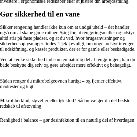
investere i ergonomiske redskaber eller at justere din arbejdsstilling.
Gør sikkerhed til en vane
Sikker rengøring handler ikke kun om at undgå uheld – det handler
også om at skabe gode rutiner. Sørg for, at rengøringsmidler og udstyr
altid står på faste pladser, og at du ved, hvor brugsanvisninger og
sikkerhedsoplysninger findes. Tjek jævnligt, om noget udstyr trænger
til udskiftning, og kassér produkter, der er for gamle eller beskadigede.
Ved at tænke sikkerhed ind som en naturlig del af rengøringen, kan du
både beskytte dig selv og gøre arbejdet mere effektivt og behageligt.
Sådan rengør du mikrobølgeovnen hurtigt – og fjerner effektivt
madrester og lugt
Mikrofiberklud, støvefjer eller tør klud? Sådan vælger du det bedste
redskab til afstøvning
Renlighed i balance – gør desinfektion til en naturlig del af hverdagen