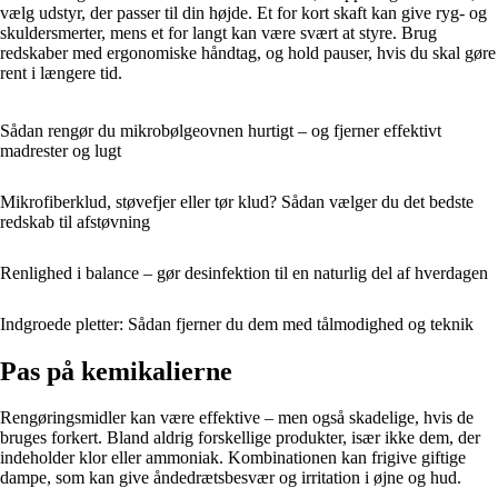
vælg udstyr, der passer til din højde. Et for kort skaft kan give ryg- og
skuldersmerter, mens et for langt kan være svært at styre. Brug
redskaber med ergonomiske håndtag, og hold pauser, hvis du skal gøre
rent i længere tid.
Sådan rengør du mikrobølgeovnen hurtigt – og fjerner effektivt
madrester og lugt
Mikrofiberklud, støvefjer eller tør klud? Sådan vælger du det bedste
redskab til afstøvning
Renlighed i balance – gør desinfektion til en naturlig del af hverdagen
Indgroede pletter: Sådan fjerner du dem med tålmodighed og teknik
Pas på kemikalierne
Rengøringsmidler kan være effektive – men også skadelige, hvis de
bruges forkert. Bland aldrig forskellige produkter, især ikke dem, der
indeholder klor eller ammoniak. Kombinationen kan frigive giftige
dampe, som kan give åndedrætsbesvær og irritation i øjne og hud.