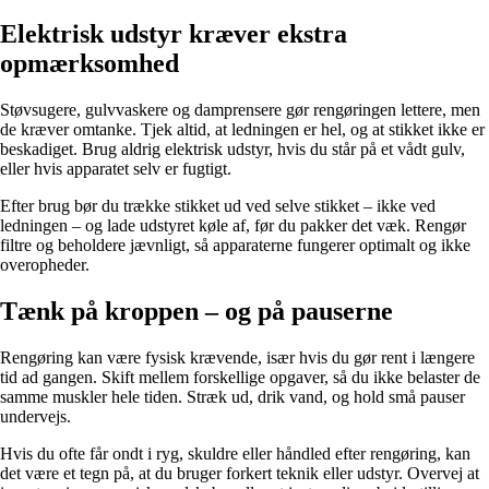
Elektrisk udstyr kræver ekstra
opmærksomhed
Støvsugere, gulvvaskere og damprensere gør rengøringen lettere, men
de kræver omtanke. Tjek altid, at ledningen er hel, og at stikket ikke er
beskadiget. Brug aldrig elektrisk udstyr, hvis du står på et vådt gulv,
eller hvis apparatet selv er fugtigt.
Efter brug bør du trække stikket ud ved selve stikket – ikke ved
ledningen – og lade udstyret køle af, før du pakker det væk. Rengør
filtre og beholdere jævnligt, så apparaterne fungerer optimalt og ikke
overopheder.
Tænk på kroppen – og på pauserne
Rengøring kan være fysisk krævende, især hvis du gør rent i længere
tid ad gangen. Skift mellem forskellige opgaver, så du ikke belaster de
samme muskler hele tiden. Stræk ud, drik vand, og hold små pauser
undervejs.
Hvis du ofte får ondt i ryg, skuldre eller håndled efter rengøring, kan
det være et tegn på, at du bruger forkert teknik eller udstyr. Overvej at