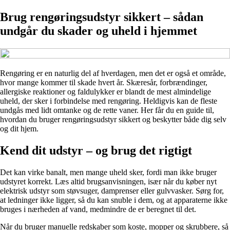
Brug rengøringsudstyr sikkert – sådan
undgår du skader og uheld i hjemmet
Rengøring er en naturlig del af hverdagen, men det er også et område,
hvor mange kommer til skade hvert år. Skæresår, forbrændinger,
allergiske reaktioner og faldulykker er blandt de mest almindelige
uheld, der sker i forbindelse med rengøring. Heldigvis kan de fleste
undgås med lidt omtanke og de rette vaner. Her får du en guide til,
hvordan du bruger rengøringsudstyr sikkert og beskytter både dig selv
og dit hjem.
Kend dit udstyr – og brug det rigtigt
Det kan virke banalt, men mange uheld sker, fordi man ikke bruger
udstyret korrekt. Læs altid brugsanvisningen, især når du køber nyt
elektrisk udstyr som støvsuger, damprenser eller gulvvasker. Sørg for,
at ledninger ikke ligger, så du kan snuble i dem, og at apparaterne ikke
bruges i nærheden af vand, medmindre de er beregnet til det.
Når du bruger manuelle redskaber som koste, mopper og skrubbere, så