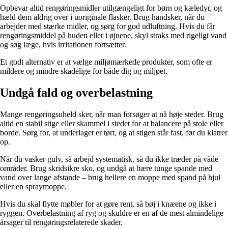
Opbevar altid rengøringsmidler utilgængeligt for børn og kæledyr, og
hæld dem aldrig over i uoriginale flasker. Brug handsker, når du
arbejder med stærke midler, og sørg for god udluftning. Hvis du får
rengøringsmiddel på huden eller i øjnene, skyl straks med rigeligt vand
og søg læge, hvis irritationen fortsætter.
Et godt alternativ er at vælge miljømærkede produkter, som ofte er
mildere og mindre skadelige for både dig og miljøet.
Undgå fald og overbelastning
Mange rengøringsuheld sker, når man forsøger at nå høje steder. Brug
altid en stabil stige eller skammel i stedet for at balancere på stole eller
borde. Sørg for, at underlaget er tørt, og at stigen står fast, før du klatrer
op.
Når du vasker gulv, så arbejd systematisk, så du ikke træder på våde
områder. Brug skridsikre sko, og undgå at bære tunge spande med
vand over lange afstande – brug hellere en moppe med spand på hjul
eller en spraymoppe.
Hvis du skal flytte møbler for at gøre rent, så bøj i knæene og ikke i
ryggen. Overbelastning af ryg og skuldre er en af de mest almindelige
årsager til rengøringsrelaterede skader.